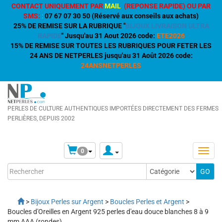
CONTACT UNIQUEMENT PAR
MAIL
(REPONSE RAPIDE) OU PAR
SMS:
:
07 67 07 30 50 (Réservé aux conseils aux achats)
25% DE REMISE SUR LA RUBRIQUE "
BIJOUX LIVRAISON ULTRA
RAPIDE
" Jusqu'au 31 Aout 2026 code:
ETE2026
15% DE REMISE SUR TOUTES LES RUBRIQUES POUR FETER LES
24 ANS DE NETPERLES jusqu'au 31 Août 2026 code:
24ANSNETPERLES
PERLES DE CULTURE AUTHENTIQUES IMPORTÉES DIRECTEMENT DES FERMES
PERLIÈRES, DEPUIS 2002
0
>
Bijoux Perles sur Argent
>
Boucles Perles et Argent
>
Boucles d'Oreilles en Argent 925 perles d'eau douce blanches 8 à 9
mm AAA (rondes)