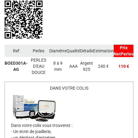
Prix
Ref
Perles
Diamètre
Qualité
Détails
Estimation
NetPerles
PERLES
BOED301A-
8 à 9
Argent
D'EAU
AAA
240 €
110 €
AG
mm
925
DOUCE
DANS VOTRE COLIS
Dans votre colis vous trouverez :
- Un écrin de joaillerie,
- un dépliant d'entretien