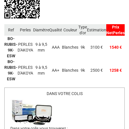
Type
Prix
Ref
Perles
Diamètre
Qualité
Couleur
Estimation
d'or
NetPerles
BO-
RUBIS-
PERLES
9 à 9,5
AAA
Blanches
9k
3100 €
1540 €
9K-
D'AKOYA
mm
ESW
BO-
RUBIS-
PERLES
9 à 9,5
AA+
Blanches
9k
2500 €
1258 €
9K-
D'AKOYA
mm
ESW
DANS VOTRE COLIS
Dans votre colis vous trouverez :