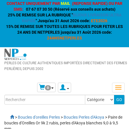
CONTACT UNIQUEMENT PAR
MAIL
(REPONSE RAPIDE) OU PAR
SMS:
:
07 67 07 30 50 (Réservé aux conseils aux achats)
25% DE REMISE SUR LA RUBRIQUE "
BIJOUX LIVRAISON ULTRA
RAPIDE
" Jusqu'au 31 Aout 2026 code:
ETE2026
15% DE REMISE SUR TOUTES LES RUBRIQUES POUR FETER LES
24 ANS DE NETPERLES jusqu'au 31 Août 2026 code:
24ANSNETPERLES
PERLES DE CULTURE AUTHENTIQUES IMPORTÉES DIRECTEMENT DES FERMES
PERLIÈRES, DEPUIS 2002
0
>
Boucles d’oreilles Perles
>
Boucles Perles d'Akoya
> Paire de
boucles d'Oreilles Or 9k 2 rubis, perles d'Akoya blanches 9,0 à 9,5
mm