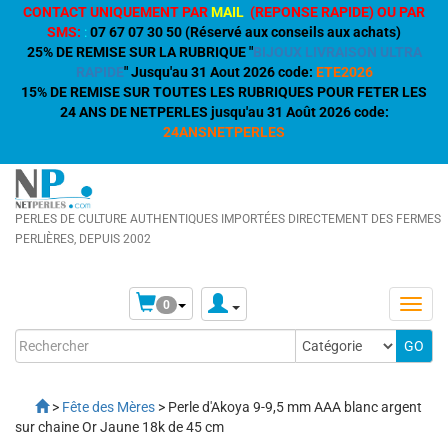
CONTACT UNIQUEMENT PAR
MAIL
(REPONSE RAPIDE) OU PAR
SMS:
:
07 67 07 30 50 (Réservé aux conseils aux achats)
25% DE REMISE SUR LA RUBRIQUE "
BIJOUX LIVRAISON ULTRA
RAPIDE
" Jusqu'au 31 Aout 2026 code:
ETE2026
15% DE REMISE SUR TOUTES LES RUBRIQUES POUR FETER LES
24 ANS DE NETPERLES jusqu'au 31 Août 2026 code:
24ANSNETPERLES
PERLES DE CULTURE AUTHENTIQUES IMPORTÉES DIRECTEMENT DES FERMES
PERLIÈRES, DEPUIS 2002
0
>
Fête des Mères
> Perle d'Akoya 9-9,5 mm AAA blanc argent
sur chaine Or Jaune 18k de 45 cm