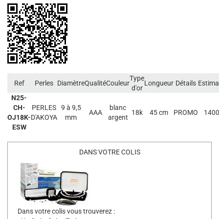
Type
Ref
Perles
Diamètre
Qualité
Couleur
Longueur
Détails
Estima
d'or
N25-
CH-
PERLES
9 à 9,5
blanc
AAA
18k
45 cm
PROMO
1400
OJ18K-
D'AKOYA
mm
argent
ESW
DANS VOTRE COLIS
Dans votre colis vous trouverez :