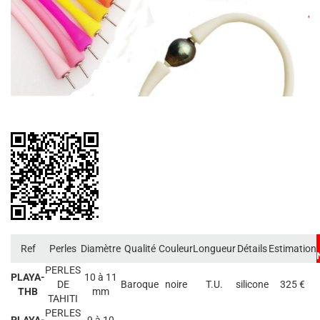
Ref
Perles
Diamètre
Qualité
Couleur
Longueur
Détails
Estimation
PERLES
PLAYA-
10 à 11
DE
Baroque
noire
T.U.
silicone
325 €
THB
mm
TAHITI
PERLES