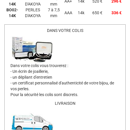
AA+
14k
520 €
296 €
14K
D'AKOYA
mm
BO02-
PERLES
7 à 7,5
AAA
14k
650 €
336 €
14K
D'AKOYA
mm
DANS VOTRE COLIS
Dans votre colis vous trouverez :
- Un écrin de joaillerie,
- un dépliant d'entretien
- un certificat personnalisé d'authenticité de votre bijou, de
vos perles.
Pour la sécurité les colis sont discrets.
LIVRAISON