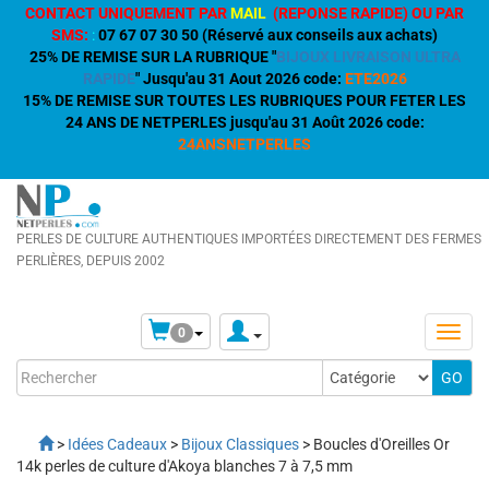
CONTACT UNIQUEMENT PAR
MAIL
(REPONSE RAPIDE) OU PAR
SMS:
:
07 67 07 30 50 (Réservé aux conseils aux achats)
25% DE REMISE SUR LA RUBRIQUE "
BIJOUX LIVRAISON ULTRA
RAPIDE
" Jusqu'au 31 Aout 2026 code:
ETE2026
15% DE REMISE SUR TOUTES LES RUBRIQUES POUR FETER LES
24 ANS DE NETPERLES jusqu'au 31 Août 2026 code:
24ANSNETPERLES
PERLES DE CULTURE AUTHENTIQUES IMPORTÉES DIRECTEMENT DES FERMES
PERLIÈRES, DEPUIS 2002
0
>
Idées Cadeaux
>
Bijoux Classiques
> Boucles d'Oreilles Or
14k perles de culture d'Akoya blanches 7 à 7,5 mm