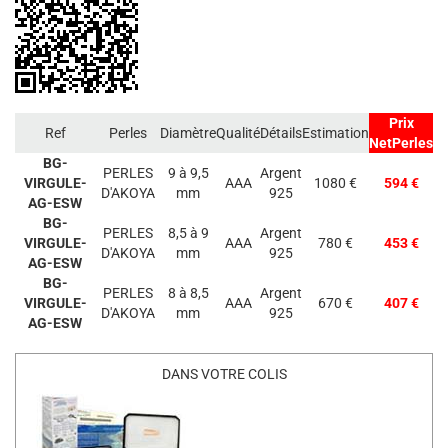
Prix
Ref
Perles
Diamètre
Qualité
Détails
Estimation
NetPerles
BG-
PERLES
9 à 9,5
Argent
VIRGULE-
AAA
1080 €
594 €
D'AKOYA
mm
925
AG-ESW
BG-
PERLES
8,5 à 9
Argent
VIRGULE-
AAA
780 €
453 €
D'AKOYA
mm
925
AG-ESW
BG-
PERLES
8 à 8,5
Argent
VIRGULE-
AAA
670 €
407 €
D'AKOYA
mm
925
AG-ESW
DANS VOTRE COLIS