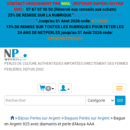
CONTACT UNIQUEMENT PAR
MAIL
(REPONSE RAPIDE) OU PAR
SMS:
:
07 67 07 30 50 (Réservé aux conseils aux achats)
25% DE REMISE SUR LA RUBRIQUE "
BIJOUX LIVRAISON ULTRA
RAPIDE
" Jusqu'au 31 Aout 2026 code:
ETE2026
15% DE REMISE SUR TOUTES LES RUBRIQUES POUR FETER LES
24 ANS DE NETPERLES jusqu'au 31 Août 2026 code:
24ANSNETPERLES
PERLES DE CULTURE AUTHENTIQUES IMPORTÉES DIRECTEMENT DES FERMES
PERLIÈRES, DEPUIS 2002
0
>
Bijoux Perles sur Argent
>
Bagues Perles sur Argent
> Bague
en Argent 925 avec diamants et perle d'Akoya AAA