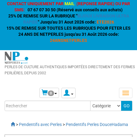
CONTACT UNIQUEMENT PAR
MAIL
(REPONSE RAPIDE) OU PAR
SMS:
:
07 67 07 30 50 (Réservé aux conseils aux achats)
25% DE REMISE SUR LA RUBRIQUE "
BIJOUX LIVRAISON ULTRA
RAPIDE
" Jusqu'au 31 Aout 2026 code:
ETE2026
15% DE REMISE SUR TOUTES LES RUBRIQUES POUR FETER LES
24 ANS DE NETPERLES jusqu'au 31 Août 2026 code:
24ANSNETPERLES
PERLES DE CULTURE AUTHENTIQUES IMPORTÉES DIRECTEMENT DES FERMES
PERLIÈRES, DEPUIS 2002
0
>
Pendentifs avec Perles
>
Pendentifs Perles DouceHadama