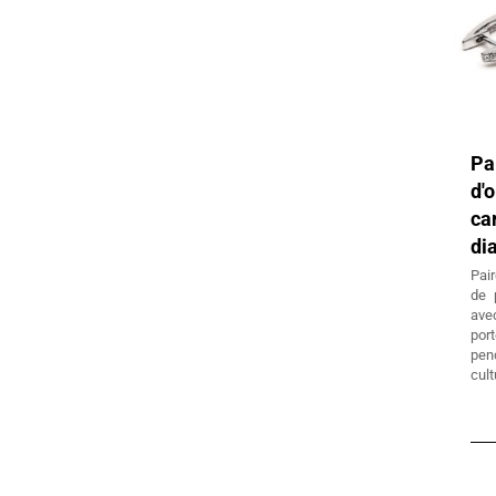
Pa
d'
c
di
Pair
de 
ave
por
pen
cult