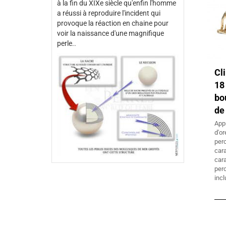
à la fin du XIXe siècle qu'enfin l'homme
a réussi à reproduire l'incident qui
provoque la réaction en chaine pour
voir la naissance d'une magnifique
perle..
Cl
18
bo
de
App
d'or
per
car
car
pe
inc