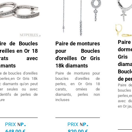
Pa
ire de Boucles
Paire de montures
dorm
oreilles en Or 18
pour Boucles
Gris
arats avec
d'oreilles Or Gris
diam
amants
18k diamants
Boucl
e de boucles d'oreilles
Paire de montures pour
de pe
perles,en Or Gris 18k
boucles d'oreilles de
c diamants qu'on peut
perles, en Or Gris 18
Paire d
ter seules ou avec
carats, ornées de
boucle
dentifs de perles de
diamants, perles non
perles
ure
incluses
avec di
en Or ja
PRIX
PRIX
648,00 €
820,00 €