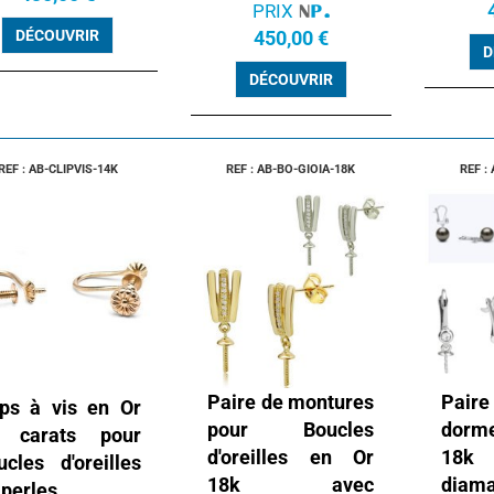
PRIX
DÉCOUVRIR
450,00 €
D
DÉCOUVRIR
REF : AB-CLIPVIS-14K
REF : AB-BO-GIOIA-18K
REF :
Paire de montures
Pa
ips à vis en Or
pour Boucles
dorm
 carats pour
d'oreilles en Or
18
ucles d'oreilles
18k avec
diam
 perles