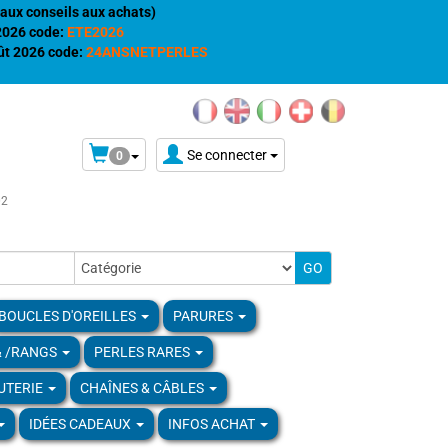
aux conseils aux achats)
 2026 code:
ETE2026
t 2026 code:
24ANSNETPERLES
Se connecter
0
02
BOUCLES D'OREILLES
PARURES
& /RANGS
PERLES RARES
UTERIE
CHAÎNES & CÂBLES
IDÉES CADEAUX
INFOS ACHAT