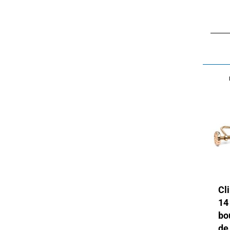
Cl
14
bo
de