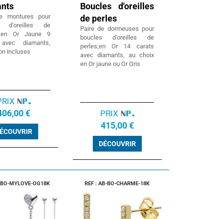
nts
Boucles d'oreilles
de montures pour
de perles
s d'oreilles de
Paire de dormeuses pour
, en Or Jaune 9
boucles d'oreilles de
 avec diamants,
perles,en Or 14 carats
on incluses
avec diamants, au choix
en Or jaune ou Or Gris
PRIX
406,00 €
PRIX
415,00 €
ÉCOUVRIR
DÉCOUVRIR
B-BO-MYLOVE-OG18K
REF : AB-BO-CHARME-18K