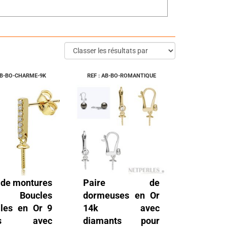
 AB-BO-CHARME-9K
REF : AB-BO-ROMANTIQUE
 de montures
Paire de
r Boucles
dormeuses en Or
illes en Or 9
14k avec
ats avec
diamants pour