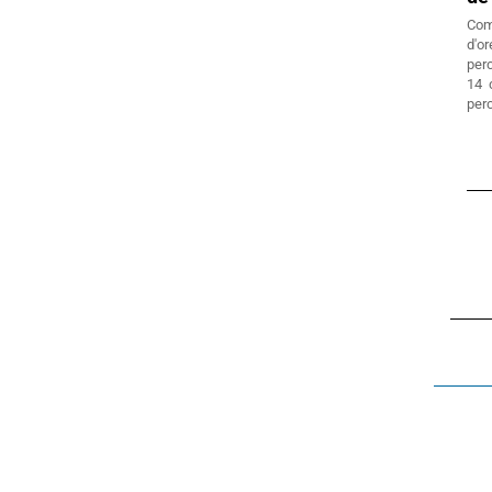
Com
d'or
perc
14 
per