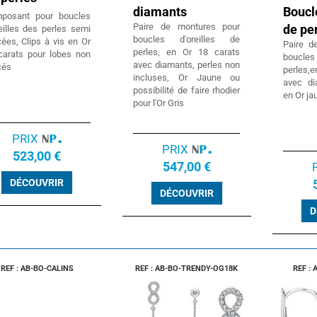
diamants
Boucl
posant pour boucles
Paire de montures pour
de pe
eilles des perles semi
boucles d'oreilles de
ées, Clips à vis en Or
Paire d
perles, en Or 18 carats
carats pour lobes non
boucle
avec diamants, perles non
cés
perles
incluses, Or Jaune ou
avec di
possibilité de faire rhodier
en Or ja
pour l'Or Gris
PRIX
PRIX
523,00 €
547,00 €
DÉCOUVRIR
DÉCOUVRIR
D
REF : AB-BO-CALINS
REF : AB-BO-TRENDY-OG18K
REF :