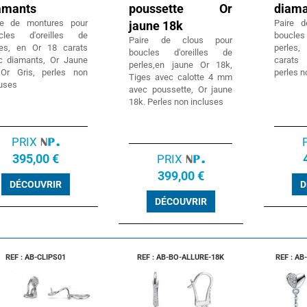
amants
poussette Or
diama
re de montures pour
Paire 
jaune 18k
cles d'oreilles de
boucle
Paire de clous pour
les, en Or 18 carats
perles
boucles d'oreilles de
c diamants, Or Jaune
carats
perles,en jaune Or 18k,
Or Gris, perles non
perles n
Tiges avec calotte 4 mm
luses
avec poussette, Or jaune
18k. Perles non incluses
PRIX
395,00 €
PRIX
399,00 €
DÉCOUVRIR
D
DÉCOUVRIR
REF : AB-CLIPS01
REF : AB-BO-ALLURE-18K
REF : A