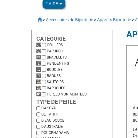
? AIDE
>
Accessoires de Bijouterie
>
Apprèts Bijouterie
>
A
AP
CATÉGORIE
COLLIERS
PARURES
BRACELETS
PENDENTIFS
BOUCLES
BAGUES
SAUTOIRS
BAROQUES
PERLES NON MONTÉES
TYPE DE PERLE
Ap
D'AKOYA
ap
DE TAHITI
au
D'EAU DOUCE
D'AUSTRALIE
Le
DOUCEHADAMA
Or