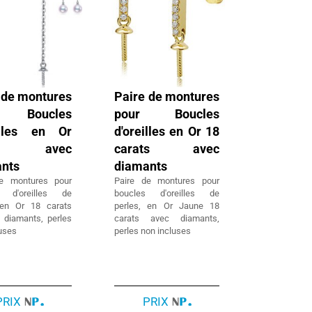
 de montures
Paire de montures
r Boucles
pour Boucles
illes en Or
d'oreilles en Or 18
k avec
carats avec
nts
diamants
de montures pour
Paire de montures pour
s d'oreilles de
boucles d'oreilles de
 en Or 18 carats
perles, en Or Jaune 18
 diamants, perles
carats avec diamants,
luses
perles non incluses
PRIX
PRIX