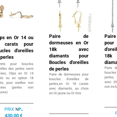
Paire de
Paire
ips en Or 14 ou
dormeuses en Or
pou
 carats pour
18k avec
d'ore
ucles d'oreilles
diamants pour
18
 perles
Boucles d'oreilles
diama
rets pour boucles
Paire 
de perles
eilles des perles semi
boucle
cées, Clips en Or 14
Paire de dormeuses pour
perles,
ats ou en option 18
boucles d'oreilles de
avec 20
ats, pour oreilles non
perles,en Or 18 carats
non inc
rcées (perles non
avec diamants, au choix
luses)
en Or jaune ou Or Gris
PRIX
430,00 €