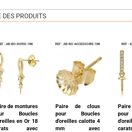
E DES PRODUITS
EF : AB-BO-DORIS-18K
REF : AB-BO-ACCESSOIRE-18K
REF :
ire de montures
Paire de clous
Paire
our Boucles
pour Boucles
pou
oreilles en Or 18
d'oreilles calotte 4
d'ore
arats avec
mm avec
car