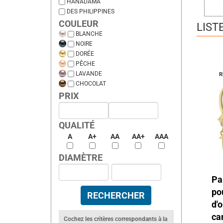
HANADAMA
DES PHILIPPINES
COULEUR
LIST
BLANCHE
NOIRE
DORÉE
PÊCHE
LAVANDE
R
CHOCOLAT
PRIX
QUALITÉ
A
A+
AA
AA+
AAA
DIAMÈTRE
Pa
p
d'
c
Cochez les critères correspondants à la