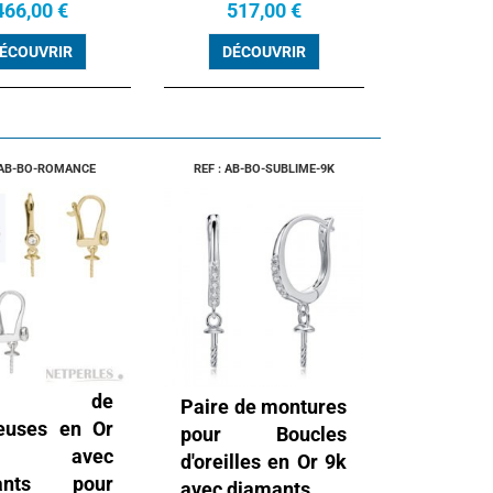
466,00 €
517,00 €
ÉCOUVRIR
DÉCOUVRIR
 AB-BO-ROMANCE
REF : AB-BO-SUBLIME-9K
ire de
Paire de montures
euses en Or
pour Boucles
k avec
d'oreilles en Or 9k
ants pour
avec diamants