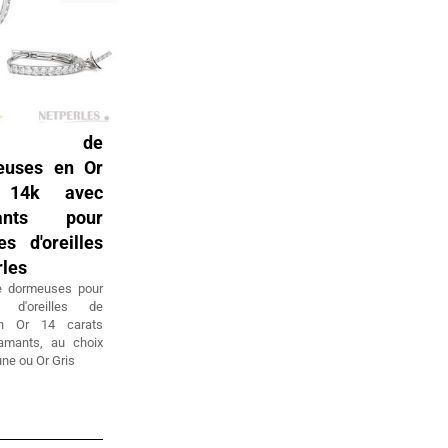
ire de
euses en Or
 14k avec
ants pour
es d'oreilles
rles
e dormeuses pour
s d'oreilles de
,en Or 14 carats
amants, au choix
une ou Or Gris