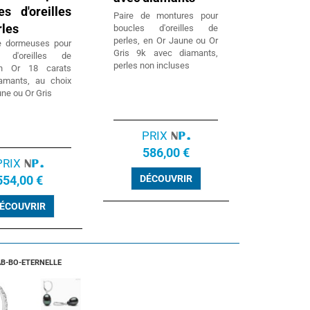
es d'oreilles
Paire de montures pour
rles
boucles d'oreilles de
perles, en Or Jaune ou Or
e dormeuses pour
Gris 9k avec diamants,
s d'oreilles de
perles non incluses
,en Or 18 carats
amants, au choix
une ou Or Gris
PRIX
586,00 €
PRIX
554,00 €
DÉCOUVRIR
ÉCOUVRIR
 AB-BO-ETERNELLE