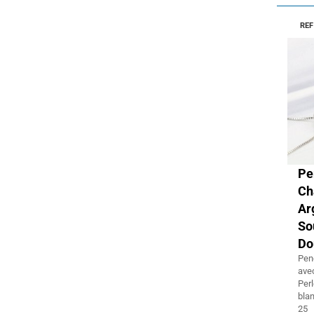
REF
P
Ch
Ar
So
Do
Pen
ave
Perl
bla
25 