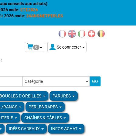
aux conseils aux achats)
 2026 code:
ETE2026
t 2026 code:
24ANSNETPERLES
Se connecter
0
02
BOUCLES D'OREILLES
PARURES
& /RANGS
PERLES RARES
UTERIE
CHAÎNES & CÂBLES
IDÉES CADEAUX
INFOS ACHAT