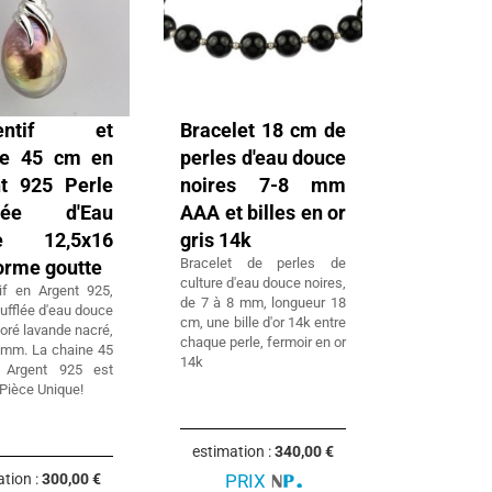
dentif et
Bracelet 18 cm de
ne 45 cm en
perles d'eau douce
t 925 Perle
noires 7-8 mm
flée d'Eau
AAA et billes en or
e 12,5x16
gris 14k
Bracelet de perles de
rme goutte
culture d'eau douce noires,
if en Argent 925,
de 7 à 8 mm, longueur 18
ufflée d'eau douce
cm, une bille d'or 14k entre
oré lavande nacré,
chaque perle, fermoir en or
 mm. La chaine 45
14k
Argent 925 est
 Pièce Unique!
estimation :
340,00 €
ation :
300,00 €
PRIX