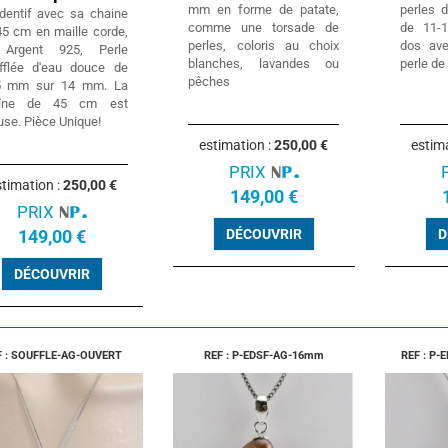
mm en forme de patate,
perles 
dentif avec sa chaine
comme une torsade de
de 11-
45 cm en maille corde,
perles, coloris au choix
dos av
Argent 925, Perle
blanches, lavandes ou
perle de
fflée d'eau douce de
pêches
5 mm sur 14 mm. La
aîne de 45 cm est
use. Pièce Unique!
estimation :
250,00 €
estim
PRIX
timation :
250,00 €
149,00 €
PRIX
149,00 €
DÉCOUVRIR
D
DÉCOUVRIR
F : SOUFFLE-AG-OUVERT
REF : P-EDSF-AG-16mm
REF : P