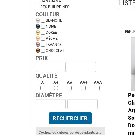
HANADAMA
LIST
DES PHILIPPINES
COULEUR
BLANCHE
NOIRE
REF :
DORÉE
PÊCHE
LAVANDE
CHOCOLAT
PRIX
QUALITÉ
A
A+
AA
AA+
AAA
P
DIAMÈTRE
Ch
Ar
So
Do
mm
Cochez les critères correspondants à la