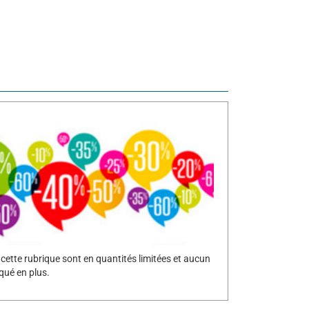
 cette rubrique sont en quantités limitées et aucun
qué en plus.