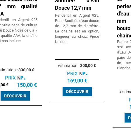
Soufflée d'Eau
7 mm qualité
perl
Douce 12,7 mm
AA
d'eau
Pendentif en Argent 925,
dentif en Argent 925
mm 
Perle Soufflée d'eau douce
 vraie perle de culture
de 12,7 mm de diamètre.
bou
u Douce Noire de 6 à 7
La chaine est en option,
chain
qualité AAA, la chaîne
longueur au choix. Pièce
t pas incluse
Unique!
Parure 
925 av
d'Eau D
paire de
de pe
estimation :
300,00 €
Blanche
timation :
330,00 €
PRIX
PRIX
169,00 €
150,00 €
,00 €
DÉCOUVRIR
estim
DÉCOUVRIR
D