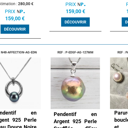
timation :
280,00 €
PRIX
159,00 €
PRIX
159,00 €
DÉCOUVRIR
D
DÉCOUVRIR
: N48-AFFECTION-AG-EDN
REF : P-EDSF-AG-127MM
REF : 
endentif en
Parur
Pendentif en
gent 925 Perle
boucl
Argent 925 Perle
Eau Douce Noire
et p