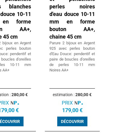
es blanches
perles noires
 douce 10-11
d'eau douce 10-11
en forme
mm en forme
ton AA+,
bouton AA+,
e 45 cm
chaine 45 cm
2 bijoux en Argent
Parure 2 bijoux en Argent
ec perles bouton
925 avec perles bouton
ouce: pendentif et
d'Eau Douce: pendentif et
 boucles d'oreilles
paire de boucles d'oreilles
rles 10-11 mm
de perles 10-11 mm
s AA+
Noires AA+
ation :
280,00 €
estimation :
280,00 €
PRIX
PRIX
179,00 €
179,00 €
ÉCOUVRIR
DÉCOUVRIR