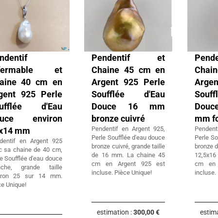
ndentif
Pendentif et
Pen
fermable et
Chaine 45 cm en
Chai
aine 40 cm en
Argent 925 Perle
Argen
gent 925 Perle
Soufflée d'Eau
Souf
ufflée d'Eau
Douce 16 mm
Douc
uce environ
bronze cuivré
mm fo
Pendentif en Argent 925,
Pendent
x14 mm
Perle Soufflée d'eau douce
Perle So
dentif en Argent 925
bronze cuivré, grande taille
bronze d
c sa chaine de 40 cm,
de 16 mm. La chaine 45
12,5x16
e Soufflée d'eau douce
cm en Argent 925 est
cm en 
nche, grande taille
incluse. Pièce Unique!
incluse.
iron 25 sur 14 mm.
ce Unique!
estimation :
300,00 €
estim