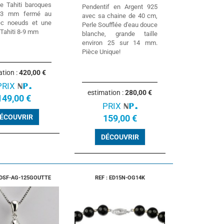
de Tahiti baroques
Pendentif en Argent 925
13 mm fermé au
avec sa chaine de 40 cm,
ec noeuds et une
Perle Soufflée d'eau douce
 Tahiti 8-9 mm
blanche, grande taille
environ 25 sur 14 mm.
Pièce Unique!
ation :
420,00 €
PRIX
estimation :
280,00 €
149,00 €
PRIX
ÉCOUVRIR
159,00 €
DÉCOUVRIR
-EDSF-AG-125GOUTTE
REF : ED15N-OG14K