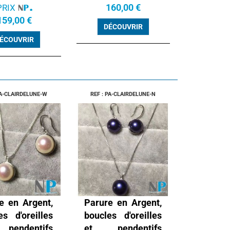
160,00 €
PRIX
159,00 €
DÉCOUVRIR
ÉCOUVRIR
PA-CLAIRDELUNE-W
REF : PA-CLAIRDELUNE-N
e en Argent,
Parure en Argent,
es d'oreilles
boucles d'oreilles
endentifs
et pendentifs