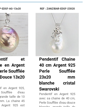
 P-EDSF-AG-13x20
REF : ZANZIBAR-EDSF-23X20
dentif et
Pendentif Chaine
e en Argent
40 cm Argent 925
erle Soufflée
Perle Soufflée
 Douce 13x20
23x20 mm
blanche cristal
if en Argent 925,
Swarovski
Soufflée d'eau
Pendentif en Argent 925
rande taille de 13
avec sa chaine de 40 cm,
mm. La chaine 45
Perle Soufflée d'eau douce
Argent 925 est
blanche, grande taille de