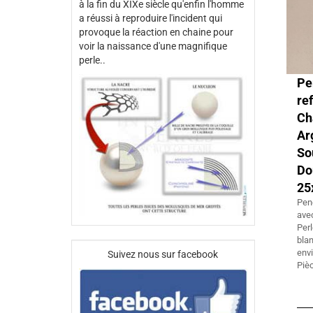
à la fin du XIXe siècle qu'enfin l'homme
a réussi à reproduire l'incident qui
provoque la réaction en chaine pour
voir la naissance d'une magnifique
perle..
Pe
re
Ch
Ar
So
Do
25
Pen
ave
Perl
bla
env
Suivez nous sur facebook
Piè