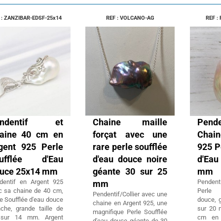
 : ZANZIBAR-EDSF-25x14
REF : VOLCANO-AG
REF :
endentif et
Chaine maille
Pen
aine 40 cm en
forçat avec une
Chain
gent 925 Perle
rare perle soufflée
925 P
ufflée d'Eau
d'eau douce noire
d'Eau
uce 25x14 mm
géante 30 sur 25
mm
dentif en Argent 925
Pendent
mm
c sa chaine de 40 cm,
Perle 
Pendentif/Collier avec une
e Soufflée d'eau douce
douce, g
chaine en Argent 925, une
nche, grande taille de
sur 20 
magnifique Perle Soufflée
sur 14 mm. Argent
cm en 
d'eau douce géante de 30