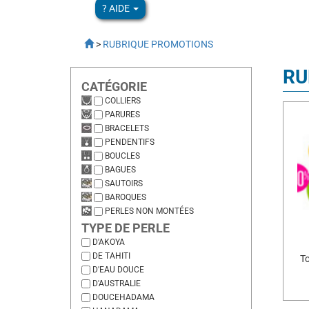
? AIDE
>
RUBRIQUE PROMOTIONS
RU
CATÉGORIE
COLLIERS
PARURES
BRACELETS
PENDENTIFS
BOUCLES
BAGUES
SAUTOIRS
BAROQUES
PERLES NON MONTÉES
TYPE DE PERLE
D'AKOYA
DE TAHITI
To
D'EAU DOUCE
D'AUSTRALIE
DOUCEHADAMA