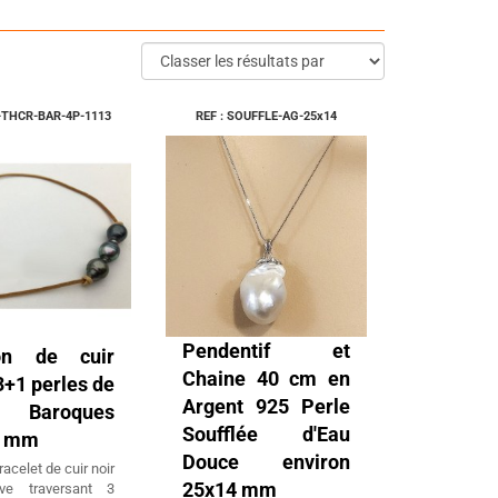
S-THCR-BAR-4P-1113
REF : SOUFFLE-AG-25x14
Pendentif et
on de cuir
Chaine 40 cm en
3+1 perles de
Argent 925 Perle
ti Baroques
Soufflée d'Eau
3 mm
Douce environ
racelet de cuir noir
25x14 mm
ve traversant 3