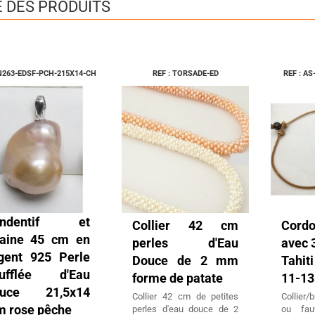
E DES PRODUITS
 N263-EDSF-PCH-215X14-CH
REF : TORSADE-ED
REF : A
endentif et
Collier 42 cm
Cord
aine 45 cm en
perles d'Eau
avec 
gent 925 Perle
Douce de 2 mm
Tahi
ufflée d'Eau
forme de patate
11-1
uce 21,5x14
Collier 42 cm de petites
Collier/b
 rose pêche
perles d'eau douce de 2
ou fau