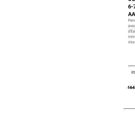
6-
A
Pen
avec
d'Ea
mm 
n'es
es
164