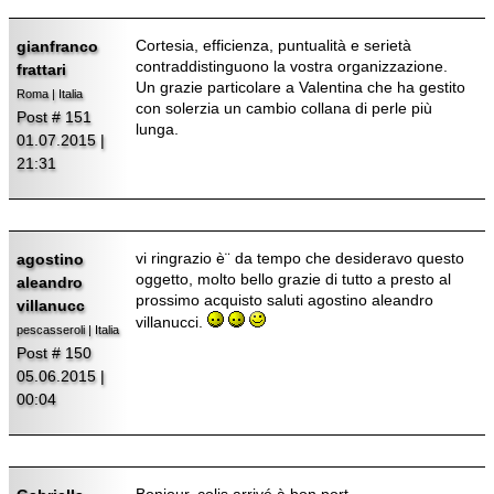
Cortesia, efficienza, puntualità e serietà
gianfranco
contraddistinguono la vostra organizzazione.
frattari
Un grazie particolare a Valentina che ha gestito
Roma | Italia
con solerzia un cambio collana di perle più
Post # 151
lunga.
01.07.2015 |
21:31
vi ringrazio è¨ da tempo che desideravo questo
agostino
oggetto, molto bello grazie di tutto a presto al
aleandro
prossimo acquisto saluti agostino aleandro
villanucc
villanucci.
pescasseroli | Italia
Post # 150
05.06.2015 |
00:04