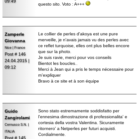
09:49
questo sito. Voto : A+++
Le collier de perles d'akoya est une pure
Zamperle
merveille, je n'avais jamais vu des perles avec
Giovanna
ce reflet turquoise, elles ont plus belles encore
Nice | France
que sur la photo.
Post # 146
Je suis ravie, merci pour vos conseils
24.04.2015 |
Bientot les boucles..
09:12
Merci à Jean qui a pris le temps nécessaire pour
m'expliquer
Bravo à ce site et à son équipe
Sono stato estremamente soddisfatto per
Guido
l'ennesima dimostrazione di professionalita' e
Zangirolami
cortesia della vostra Valentina. Sicuramente
Cernusco S.N. |
ritornero' a Netperles per futuri acquisti.
ITALIA
Cordialmente.
Post # 145