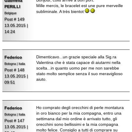
Bonjour, colis arrivé à bon port.
Gabriella
Mille mercis, le bracelet est une pure merveille
PERILLI
subliminale. A très bientot
Belgique
Post # 149
13.05.2015 |
14:24
Dimenticavo...un grazie speciale alla Sig.ra
Federico
Valentina che è stata capace di aiutarmi nella
Bologna | Italia
scelta...in quanto uomo per me non sarebbe
Post # 148
stato molto semplice senza il suo meraviglioso
13.05.2015 |
aiuto.
09:51
Ho comprato degli orecchini di perle montatura
Federico
in oro bianco per la mia compagna, entro una
Bologna | Italia
settimana dal mio ordine è arrivato tutto, gli
Post # 147
orecchini sono bellissimi e la mia compagna
13.05.2015 |
molto felice. Consiglio a tutti di comprare su