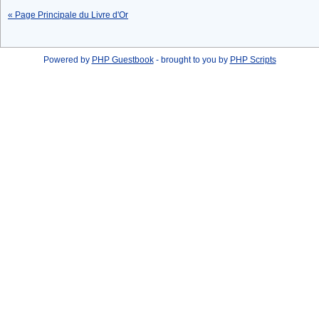
« Page Principale du Livre d'Or
Powered by
PHP Guestbook
- brought to you by
PHP Scripts